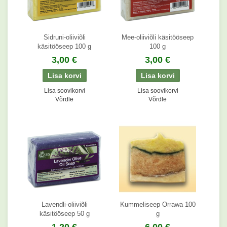
Sidruni-oliiviõli
Mee-oliiviõli käsitööseep
käsitööseep 100 g
100 g
3,00 €
3,00 €
Lisa soovikorvi
Lisa soovikorvi
Võrdle
Võrdle
Lavendli-oliiviõli
Kummeliseep Orrawa 100
käsitööseep 50 g
g