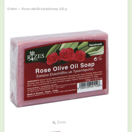
»
Esileht
Roosi-oliiviõli käsitööseep 100 g
Zoom