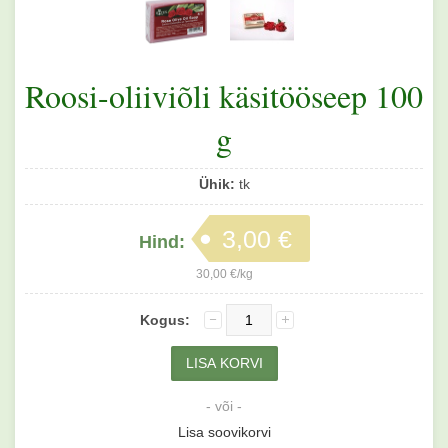
Roosi-oliiviõli käsitööseep 100
g
Ühik:
tk
3,00 €
Hind:
30,00 €/kg
Kogus:
- või -
Lisa soovikorvi